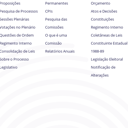
Proposições
Permanentes
Orçamento
Pesquisa de Processos
CPIs
Atos e Decisões
Sessões Plenárias
Pesquisa das
Constituições
Votações no Plenário
Comissões
Regimento Interno
Questões de Ordem
O que é uma
Coletâneas de Leis
Regimento Interno
Comissão
Constituinte Estadual
Consolidação de Leis
Relatórios Anuais
1988-89
Sobre o Processo
Legislação Eleitoral
Legislativo
Notificação de
Alterações