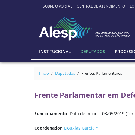
Ir para o conteúdo principal
SOBRE O PORTAL
CENTRAL DE ATENDIMENTO
EX
INSTITUCIONAL
DEPUTADOS
PROCESSO
Início
Deputados
Frentes Parlamentares
Frente Parlamentar em Defe
Funcionamento
Data de Início = 08/05/2019 (Tér
Coordenador
Douglas Garcia *