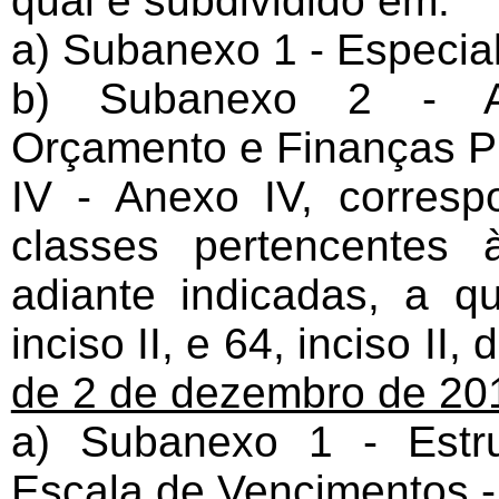
qual é subdividido em:
a) Subanexo 1 - Especial
b) Subanexo 2 - An
Orçamento e Finanças Pú
IV - Anexo IV, corresp
classes pertencentes
adiante indicadas, a q
inciso II, e 64, inciso II,
de 2 de dezembro de 20
a) Subanexo 1 - Estr
Escala de Vencimentos -