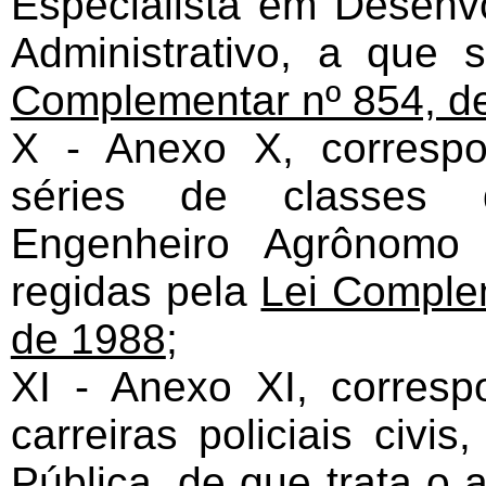
Especialista em Desenvo
Administrativo, a que 
Complementar nº 854, d
X - Anexo X, correspo
séries de classes d
Engenheiro Agrônomo 
regidas pela
Lei Comple
de 1988
;
XI - Anexo XI, corresp
carreiras policiais civi
Pública, de que trata o 