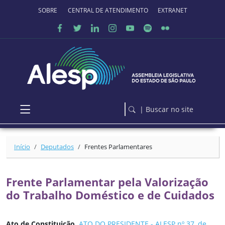
Ir para o conteúdo principal
SOBRE O PORTAL
CENTRAL DE ATENDIMENTO
EXTRANET
| Buscar no site
Início
Deputados
Frentes Parlamentares
Frente Parlamentar pela Valorização
do Trabalho Doméstico e de Cuidados
Ato de Constituição
ATO DO PRESIDENTE - ALESP nº 37, de