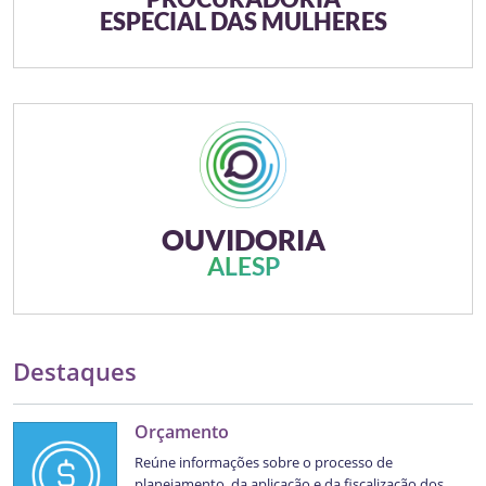
ESPECIAL DAS MULHERES
OUVIDORIA
A
L
E
S
P
Destaques
Orçamento
Reúne informações sobre o processo de
planejamento, da aplicação e da fiscalização dos