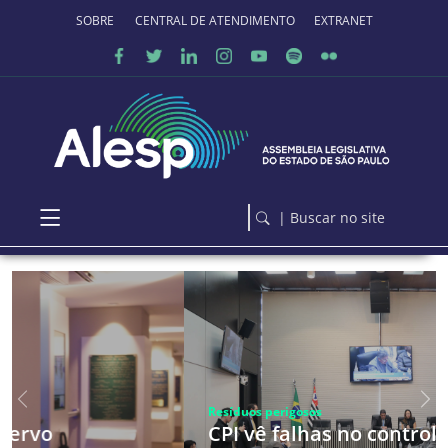
Ir para o conteúdo principal
SOBRE O PORTAL
CENTRAL DE ATENDIMENTO
EXTRANET
| Buscar no site
Anterior
Pró
Resíduos perigosos
CPI vê falhas no controle de materiais