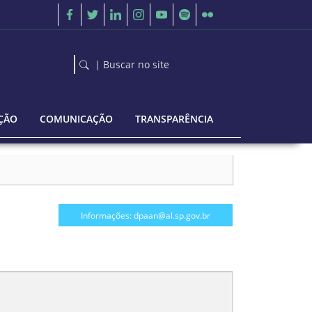
| Buscar no site
ÇÃO
COMUNICAÇÃO
TRANSPARÊNCIA
Informações: dpaan@al.sp.gov.br