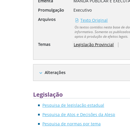
Ementa
MANDA PUBLICAR E EXECUTA
Promulgação
Executivo
Arquivos
Texto Original
Os textos contidos nesta base de 
informativo. Somente os publicados 
aptos à produção de efeitos legais.
|
Temas
Legislação Provincial
Alterações
expand_more
Legislação
Pesquisa de legislação estadual
Pesquisa de Atos e Decisões da Alesp
Pesquisa de normas por tema