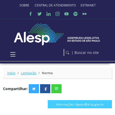
Ir para o conteúdo principal
SOBRE O PORTAL
CENTRAL DE ATENDIMENTO
EXTRANET
| Buscar no site
Início
Legislação
Norma
Compartilhar:
Informações: dpaan@al.sp.gov.br