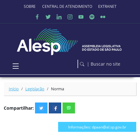
Ir para o conteúdo principal
SOBRE O PORTAL
CENTRAL DE ATENDIMENTO
EXTRANET
| Buscar no site
Início
Legislação
Norma
Compartilhar:
Informações: dpaan@al.sp.gov.br