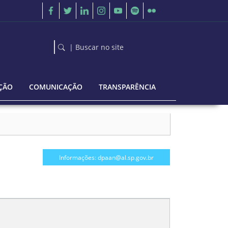
| Buscar no site
ÇÃO
COMUNICAÇÃO
TRANSPARÊNCIA
Informações: dpaan@al.sp.gov.br