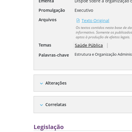
Ementa
Dispõe sobre a organização d
Promulgação
Executivo
Arquivos
Texto Original
Os textos contidos nesta base de 
informativo. Somente os publicados 
aptos à produção de efeitos legais.
|
Temas
Saúde Pública
Estrutura e Organização Adminis
Palavras-chave
Alterações
expand_more
Correlatas
expand_more
Legislação