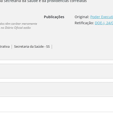
a Secretaria da Saúde e dá providências correlatas
Publicações
Original:
Poder Executi
Retificação
:
DOE-I, 24/
dados têm caráter meramente
no Diário Oficial estão
|
|
trativa
Secretaria da Saúde - SS