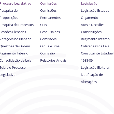
Processo Legislativo
Comissões
Legislação
Pesquisa de
Comissões
Legislação Estadual
Proposições
Permanentes
Orçamento
Pesquisa de Processos
CPIs
Atos e Decisões
Sessões Plenárias
Pesquisa das
Constituições
Votações no Plenário
Comissões
Regimento Interno
Questões de Ordem
O que é uma
Coletâneas de Leis
Regimento Interno
Comissão
Constituinte Estadual
Consolidação de Leis
Relatórios Anuais
1988-89
Sobre o Processo
Legislação Eleitoral
Legislativo
Notificação de
Alterações