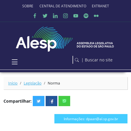
Ir para o conteúdo principal
SOBRE O PORTAL
CENTRAL DE ATENDIMENTO
EXTRANET
| Buscar no site
Início
Legislação
Norma
Compartilhar:
Informações: dpaan@al.sp.gov.br