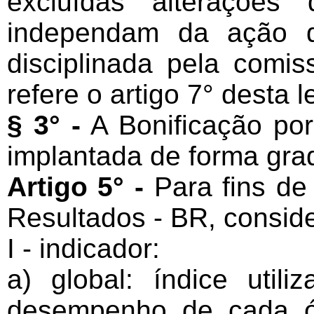
excluídas alterações
independam da ação d
disciplinada pela comis
refere o artigo 7° desta 
§ 3° -
A Bonificação por
implantada de forma grad
Artigo 5° -
Para fins de 
Resultados - BR, conside
I - indicador:
a) global: índice util
desempenho de cada ó