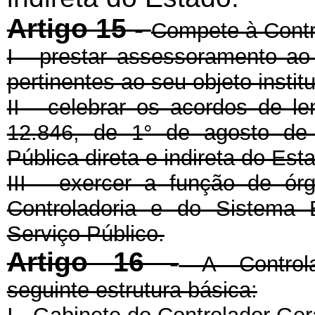
Artigo 15 -
Compete à Contr
I - prestar assessoramento a
pertinentes ao seu objeto institu
II - celebrar os acordos de le
12.846, de 1° de agosto de
Pública direta e indireta do Est
III - exercer a função de ór
Controladoria e do Sistema
Serviço Público.
Artigo 16 -
A Controla
seguinte estrutura básica: