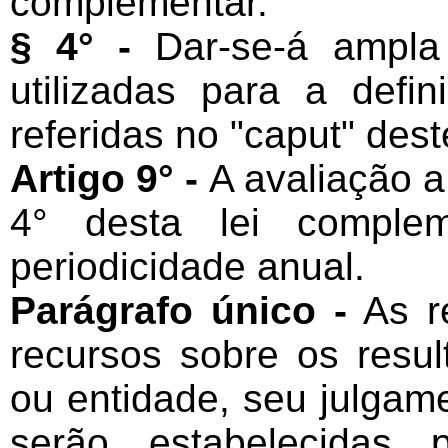
complementar.
§ 4° -
Dar-se-á ampla
utilizadas para a def
referidas no "caput" dest
Artigo 9° -
A avaliação a
4° desta lei complem
periodicidade anual.
Parágrafo único -
As re
recursos sobre os resu
ou entidade, seu julgame
serão estabelecidas 