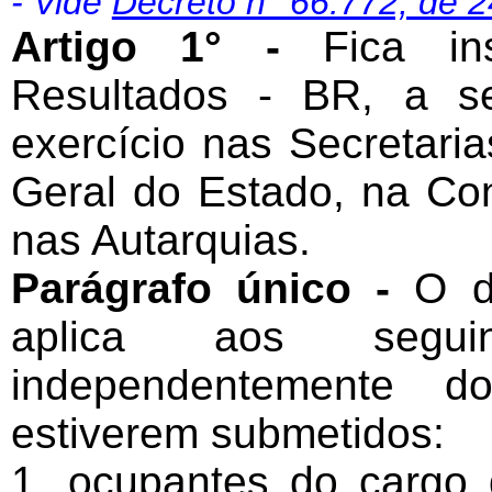
- Vide
Decreto n° 66.772, de 
Artigo 1° -
Fica ins
Resultados - BR, a s
exercício nas Secretari
Geral do Estado, na Con
nas Autarquias.
Parágrafo único -
O di
aplica aos seguin
independentemente d
estiverem submetidos:
1. ocupantes do cargo 