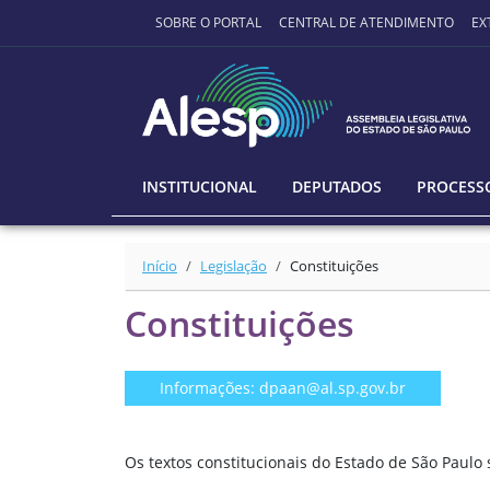
Ir para o conteúdo principal
SOBRE O PORTAL
CENTRAL DE ATENDIMENTO
EX
INSTITUCIONAL
DEPUTADOS
PROCESSO
Início
Legislação
Constituições
Constituições
Informações: dpaan@al.sp.gov.br
Os textos constitucionais do Estado de São Paul