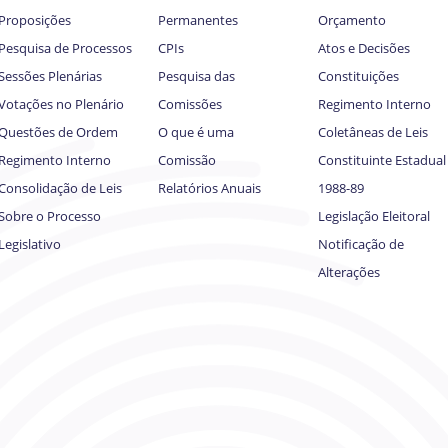
Proposições
Permanentes
Orçamento
Pesquisa de Processos
CPIs
Atos e Decisões
Sessões Plenárias
Pesquisa das
Constituições
Votações no Plenário
Comissões
Regimento Interno
Questões de Ordem
O que é uma
Coletâneas de Leis
Regimento Interno
Comissão
Constituinte Estadual
Consolidação de Leis
Relatórios Anuais
1988-89
Sobre o Processo
Legislação Eleitoral
Legislativo
Notificação de
Alterações