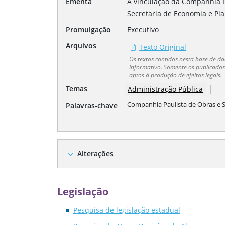
Ementa
A vinculação da Companhia Pa
Secretaria de Economia e Pl
Promulgação
Executivo
Arquivos
Texto Original
Os textos contidos nesta base de 
informativo. Somente os publicados 
aptos à produção de efeitos legais.
|
Temas
Administração Pública
Companhia Paulista de Obras e S
Palavras-chave
Alterações
expand_more
Legislação
Pesquisa de legislação estadual