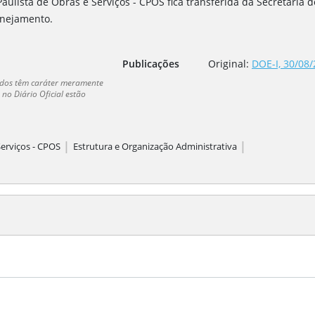
ulista de Obras e Serviços - CPOS fica transferida da Secretaria
anejamento.
Publicações
Original:
DOE-I, 30/08/
dados têm caráter meramente
no Diário Oficial estão
|
|
erviços - CPOS
Estrutura e Organização Administrativa