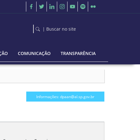
| Buscar no site
ÇÃO
COMUNICAÇÃO
TRANSPARÊNCIA
Informações: dpaan@al.sp.gov.br