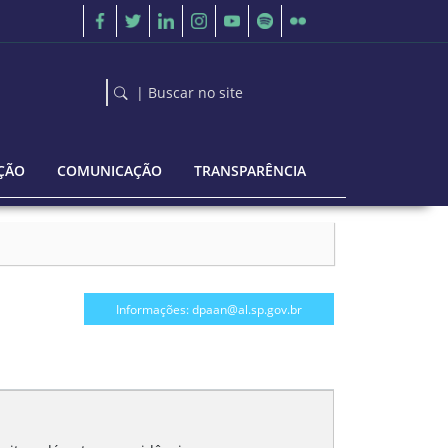
| Buscar no site
ÇÃO
COMUNICAÇÃO
TRANSPARÊNCIA
Informações: dpaan@al.sp.gov.br