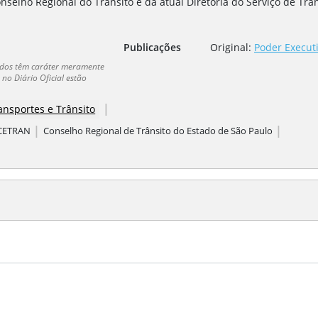
nselho Regional do Trânsito e da atual Diretoria do Serviço de Trâ
Publicações
Original:
Poder Executi
dados têm caráter meramente
no Diário Oficial estão
|
ansportes e Trânsito
|
|
 CETRAN
Conselho Regional de Trânsito do Estado de São Paulo