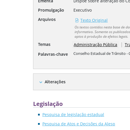
Ementa
Dispõe sobre alteração do Co
Promulgação
Executivo
Arquivos
Texto Original
Os textos contidos nesta base de 
informativo. Somente os publicados 
aptos à produção de efeitos legais.
|
Temas
Administração Pública
Tr
Conselho Estadual de Trânsito -
Palavras-chave
Alterações
expand_more
Legislação
Pesquisa de legislação estadual
Pesquisa de Atos e Decisões da Alesp