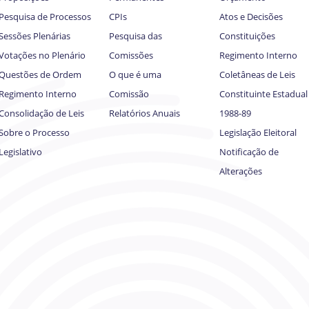
Pesquisa de Processos
CPIs
Atos e Decisões
Sessões Plenárias
Pesquisa das
Constituições
Votações no Plenário
Comissões
Regimento Interno
Questões de Ordem
O que é uma
Coletâneas de Leis
Regimento Interno
Comissão
Constituinte Estadual
Consolidação de Leis
Relatórios Anuais
1988-89
Sobre o Processo
Legislação Eleitoral
Legislativo
Notificação de
Alterações