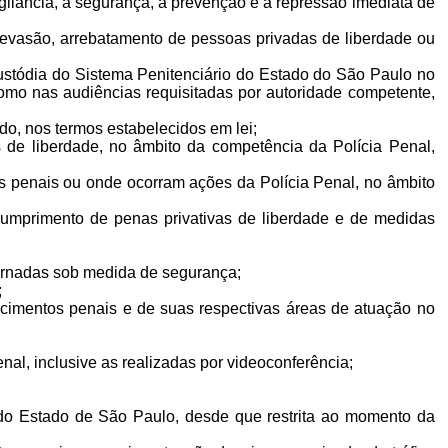
 vigilância, a segurança, a prevenção e a repressão imediata de
, evasão, arrebatamento de pessoas privadas de liberdade ou
custódia do Sistema Penitenciário do Estado do São Paulo no
mo nas audiências requisitadas por autoridade competente,
ado, nos termos estabelecidos em lei;
as de liberdade, no âmbito da competência da Polícia Penal,
entos penais ou onde ocorram ações da Polícia Penal, no âmbito
 em cumprimento de penas privativas de liberdade e de medidas
nternadas sob medida de segurança;
l;
cimentos penais e de suas respectivas áreas de atuação no
nal, inclusive as realizadas por videoconferência;
is do Estado de São Paulo, desde que restrita ao momento da