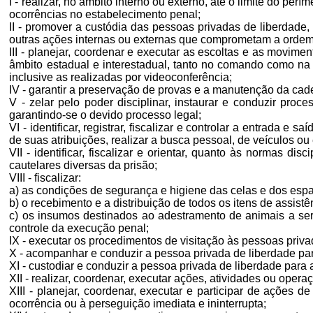
I - realizar, no âmbito interno ou externo, até o limite do pe
ocorrências no estabelecimento penal;
II - promover a custódia das pessoas privadas de liberdade
outras ações internas ou externas que comprometam a ordem,
III - planejar, coordenar e executar as escoltas e as movi
âmbito estadual e interestadual, tanto no comando como n
inclusive as realizadas por videoconferência;
IV - garantir a preservação de provas e a manutenção da cad
V - zelar pelo poder disciplinar, instaurar e conduzir pro
garantindo-se o devido processo legal;
VI - identificar, registrar, fiscalizar e controlar a entrada
de suas atribuições, realizar a busca pessoal, de veículos 
VII - identificar, fiscalizar e orientar, quanto às normas d
cautelares diversas da prisão;
VIII - fiscalizar:
a) as condições de segurança e higiene das celas e dos esp
b) o recebimento e a distribuição de todos os itens de assi
c) os insumos destinados ao adestramento de animais a se
controle da execução penal;
IX - executar os procedimentos de visitação às pessoas priv
X - acompanhar e conduzir a pessoa privada de liberdade par
XI - custodiar e conduzir a pessoa privada de liberdade para 
XII - realizar, coordenar, executar ações, atividades ou oper
XIII - planejar, coordenar, executar e participar de ações
ocorrência ou à perseguição imediata e ininterrupta;