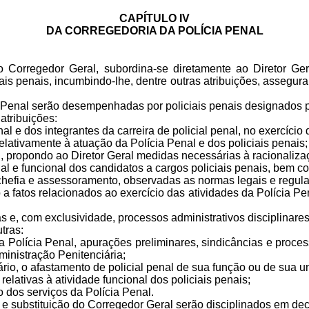
CAPÍTULO IV
DA CORREGEDORIA DA POLÍCIA PENAL
o Corregedor Geral, subordina-se diretamente ao Diretor Ger
ais penais, incumbindo-lhe, dentre outras atribuições, assegurar
a Penal serão desempenhadas por policiais penais designados 
 atribuições:
enal e dos integrantes da carreira de policial penal, no exercíci
elativamente à atuação da Polícia Penal e dos policiais penais
nal, propondo ao Diretor Geral medidas necessárias à racionaliz
al e funcional dos candidatos a cargos policiais penais, bem 
 chefia e assessoramento, observadas as normas legais e regu
 a fatos relacionados ao exercício das atividades da Polícia 
as e, com exclusividade, processos administrativos disciplinares
utras:
da Polícia Penal, apurações preliminares, sindicâncias e proces
dministração Penitenciária;
ssário, o afastamento de policial penal de sua função ou de sua 
relativas à atividade funcional dos policiais penais;
o dos serviços da Polícia Penal.
o e substituição do Corregedor Geral serão disciplinados em de