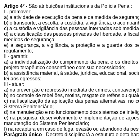
Artigo 4° -
São atribuições institucionais da Polícia Penal:
I - promover:
a) a atividade de execução da pena e da medida de seguranç
b) o transporte, a escolta, a custódia, a vigilância, o aco
c) a custódia e vigilância das pessoas internadas sob medi
d) a classificação das pessoas privadas de liberdade, a fis
medidas de segurança;
e) a segurança, a vigilância, a proteção e a guarda dos b
regulamento;
II - garantir:
a) a individualização do cumprimento da pena e os direito
projeto terapêutico consentâneo com sua necessidade;
b) a assistência material, à saúde, jurídica, educacional, so
lei aos egressos;
III - atuar:
a) na prevenção e repressão imediata de crimes, contravençõ
b) no controle de rebeliões, motins, resgate de reféns ou qu
c) na fiscalização da aplicação das penas alternativas, n
Sistema Penitenciário;
d) na manutenção e no funcionamento dos sistemas de inteli
e) na pesquisa, desenvolvimento e implementação de ações 
manutenção do Sistema Penitenciário;
f) na recaptura em caso de fuga, evasão ou abandono da pess
Parágrafo único -
Decreto disciplinará a estrutura e detalha