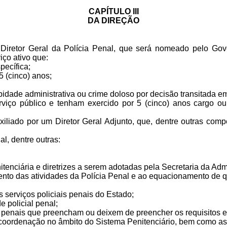
CAPÍTULO III
DA DIREÇÃO
o Diretor Geral da Polícia Penal, que será nomeado pelo Go
viço ativo que:
specífica;
 5 (cinco) anos;
bidade administrativa ou crime doloso por decisão transitada 
rviço público e tenham exercido por 5 (cinco) anos cargo ou
xiliado por um Diretor Geral Adjunto, que, dentre outras comp
al, dentre outras:
nitenciária e diretrizes a serem adotadas pela Secretaria da Ad
ento das atividades da Polícia Penal e ao equacionamento de q
 os serviços policiais penais do Estado;
de policial penal;
is penais que preencham ou deixem de preencher os requisitos e
 coordenação no âmbito do Sistema Penitenciário, bem como as 