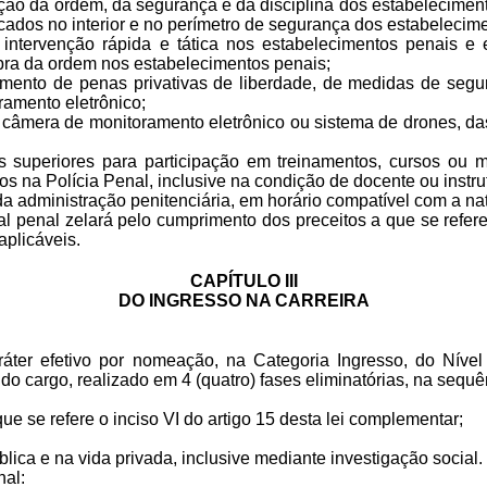
ção da ordem, da segurança e da disciplina dos estabelecimento
cados no interior e no perímetro de segurança dos estabelecim
 intervenção rápida e tática nos estabelecimentos penais e
ebra da ordem nos estabelecimentos penais;
rimento de penas privativas de liberdade, de medidas de segu
oramento eletrônico;
por câmera de monitoramento eletrônico ou sistema de drones, 
s superiores para participação em treinamentos, cursos ou m
os na Polícia Penal, inclusive na condição de docente ou instr
e da administração penitenciária, em horário compatível com a n
ial penal zelará pelo cumprimento dos preceitos a que se refer
 aplicáveis.
CAPÍTULO III
DO INGRESSO NA CARREIRA
áter efetivo por nomeação, na Categoria Ingresso, do Nível
o cargo, realizado em 4 (quatro) fases eliminatórias, na sequên
 que se refere o inciso VI do artigo 15 desta lei complementar;
lica e na vida privada, inclusive mediante investigação social
enal: