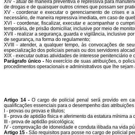
XIV - atuar de maneira preventiva e repressiva para manuten
de drogas e de quaisquer outros crimes que possam ser prati
XV - coordenar e executar o gerenciamento de crises e a
necessário, de maneira repressiva imediata, em caso de qu
XVI - coordenar, fiscalizar, executar e acompanhar o cump
temporária, de prisão domiciliar, inclusive por meio de monit
XVII - realizar a segurança, guarda e vigilância, inclusive 
de segurança, na forma do regulamento;
XVIII - atender, a qualquer tempo, às convocações de seu
especialização dos policiais penais ou dos servidores alocad
XIX - executar outras atividades de interesse penitenciário 
Parágrafo único -
No exercício de suas atribuições, o polic
procedimentos operacionais e administrativos que lhe sejam
Artigo 14 -
O cargo de policial penal será provido em car
qualificações essenciais para o desempenho das atribuições d
I - provas ou provas e títulos;
II - prova de aptidão física e aferimento da estatura mínima a
III - prova de aptidão psicológica;
IV - comprovação de idoneidade e conduta ilibada na vida púb
Artigo 15 -
São requisitos para posse no cargo de policial p