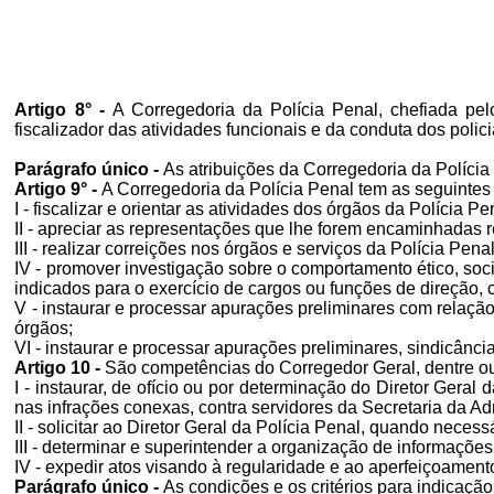
Artigo 8° -
A Corregedoria da Polícia Penal, chefiada pel
fiscalizador das atividades funcionais e da conduta dos polici
Parágrafo único -
As atribuições da Corregedoria da Políci
Artigo 9° -
A Corregedoria da Polícia Penal tem as seguintes
I - fiscalizar e orientar as atividades dos órgãos da Polícia P
II - apreciar as representações que lhe forem encaminhadas r
III - realizar correições nos órgãos e serviços da Polícia Pe
IV - promover investigação sobre o comportamento ético, soci
indicados para o exercício de cargos ou funções de direção,
V - instaurar e processar apurações preliminares com relação
órgãos;
VI - instaurar e processar apurações preliminares, sindicânci
Artigo 10 -
São competências do Corregedor Geral, dentre o
I - instaurar, de ofício ou por determinação do Diretor Geral 
nas infrações conexas, contra servidores da Secretaria da A
II - solicitar ao Diretor Geral da Polícia Penal, quando nece
III - determinar e superintender a organização de informações 
IV - expedir atos visando à regularidade e ao aperfeiçoament
Parágrafo único -
As condições e os critérios para indicaçã