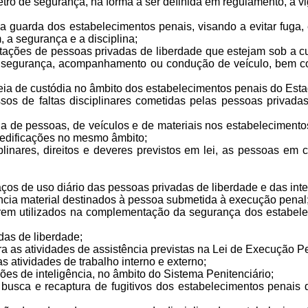
rímetro de segurança, na forma a ser definida em regulamento, a
, a guarda dos estabelecimentos penais, visando a evitar fuga
 a segurança e a disciplina;
mentações de pessoas privadas de liberdade que estejam sob a 
a segurança, acompanhamento ou condução de veículo, bem co
eia de custódia no âmbito dos estabelecimentos penais do Est
cessos de faltas disciplinares cometidas pelas pessoas privad
 e saída de pessoas, de veículos e de materiais nos estabelecim
ou edificações no mesmo âmbito;
isciplinares, direitos e deveres previstos em lei, as pessoas
aços de uso diário das pessoas privadas de liberdade e das i
stência material destinados à pessoa submetida à execução pena
rem utilizados na complementação da segurança dos estabele
adas de liberdade;
a as atividades de assistência previstas na Lei de Execução Pe
as atividades de trabalho interno e externo;
ações de inteligência, no âmbito do Sistema Penitenciário;
 de busca e recaptura de fugitivos dos estabelecimentos pena