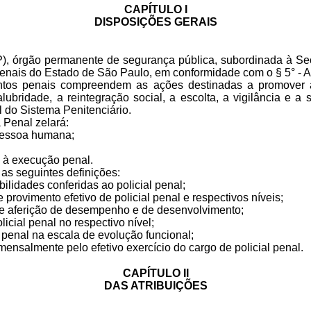
CAPÍTULO I
DISPOSIÇÕES GERAIS
 órgão permanente de segurança pública, subordinada à Secret
enais do Estado de São Paulo, em conformidade com o § 5° - A
tos penais compreendem as ações destinadas a promover a
alubridade, a reintegração social, a escolta, a vigilância e 
al do Sistema Penitenciário.
a Penal zelará:
a pessoa humana;
as à execução penal.
 as seguintes definições:
abilidades conferidas ao policial penal;
de provimento efetivo de policial penal e respectivos níveis;
ante aferição de desempenho e de desenvolvimento;
olicial penal no respectivo nível;
al penal na escala de evolução funcional;
 mensalmente pelo efetivo exercício do cargo de policial penal.
CAPÍTULO II
DAS ATRIBUIÇÕES