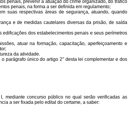
s penais, prevenir a atuação do crime organizado, do tráfico
entos penais, na forma a ser definida em regulamento;
 em suas respectivas áreas de segurança, atuando, quando
rança e de medidas cautelares diversas da prisão, de saída
das edificações dos estabelecimentos penais e seus perímetros
issões, atuar na formação, capacitação, aperfeiçoamento e
utor;
atureza da atividade.
e o parágrafo único do artigo 2° desta lei complementar e dos
 I, mediante concurso público no qual serão verificadas as
cia a ser fixada pelo edital do certame, a saber:
.