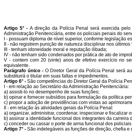
Artigo 5° -
A direção da Polícia Penal será exercida pel
Administração Penitenciária, entre os policiais penais do ser
I - possuam diploma de nível superior, conforme legislação e
II - não registrem punição de natureza disciplinar nos últimos
III - tenham idoneidade moral e reputação ilibada;
IV - não tenham sido condenados por prática de ato de impro
V - contem com 20 (vinte) anos de efetivo exercício no se
equivalente.
Parágrafo único -
O Diretor Geral da Polícia Penal será au
substituirá o titular em suas faltas e impedimentos.
Artigo 6° -
São competências do Diretor Geral da Polícia Pen
I - em relação ao Secretário da Administração Penitenciária:
a) assisti-lo no desempenho de suas funções;
b) opinar e fornecer subsídios para formulação da política pe
c) propor a adoção de providências com vistas ao aprimoram
II - em relação às atividades gerais da Polícia Penal:
a) organizar, administrar, coordenar, inspecionar e fiscalizar
b) assinar a identidade funcional dos integrantes da carreira 
c) conceder ou cassar o porte de arma funcional dos policia
Artigo 7° -
São indelegáveis as funções de direção, chefia e