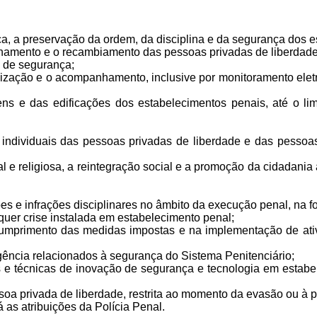
a, a preservação da ordem, da disciplina e da segurança dos 
mpanhamento e o recambiamento das pessoas privadas de liberda
da de segurança;
calização e o acompanhamento, inclusive por monitoramento elet
ens e das edificações dos estabelecimentos penais, até o li
s individuais das pessoas privadas de liberdade e das pess
cial e religiosa, a reintegração social e a promoção da cidadani
es e infrações disciplinares no âmbito da execução penal, na 
alquer crise instalada em estabelecimento penal;
o cumprimento das medidas impostas e na implementação de ati
gência relacionados à segurança do Sistema Penitenciário;
e técnicas de inovação de segurança e tecnologia em estabel
oa privada de liberdade, restrita ao momento da evasão ou à 
rá as atribuições da Polícia Penal.