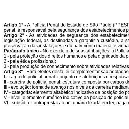
Artigo 1° -
A Polícia Penal do Estado de São Paulo (PPESP),
penal, é responsável pela segurança dos estabelecimentos p
Artigo 2° -
As atividades de segurança dos estabelecimen
legislação federal, as destinadas a garantir a custódia, a s
preservação das instalações e do patrimônio material e virtu
Parágrafo único -
No exercício de suas atribuições, a Políci
1 - pela proteção dos direitos humanos e pela dignidade d
2 - pela ética profissional;
3 - pela produção de conhecimento sobre atividades relativ
Artigo 3° -
Para efeitos desta lei complementar são adotadas
I - cargo de policial penal: conjunto de atribuições e respons
II - carreira de policial penal: estrutura composta por cargos 
III - evolução: forma de avanço nos níveis da carreira medi
IV - categoria: elemento alfabético indicativo da posição do p
V - nível: elemento numérico indicativo da posição do polici
VI - subsídio: contraprestação pecuniária fixada em lei, paga