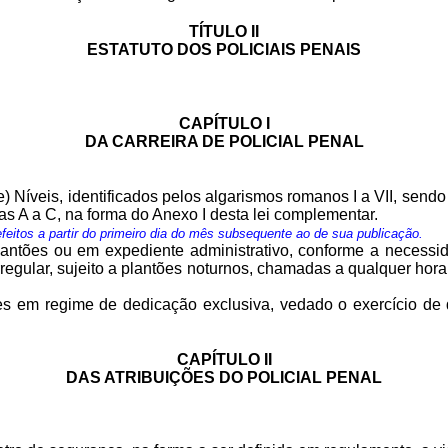
TÍTULO II
ESTATUTO DOS POLICIAIS PENAIS
CAPÍTULO I
DA CARREIRA DE POLICIAL PENAL
te) Níveis, identificados pelos algarismos romanos I a VII, sendo
tras A a C, na forma do Anexo I desta lei complementar.
feitos a partir do primeiro dia do mês subsequente ao de sua publicação.
lantões ou em expediente administrativo, conforme a necessid
egular, sujeito a plantões noturnos, chamadas a qualquer hora 
ões em regime de dedicação exclusiva, vedado o exercício de 
CAPÍTULO II
DAS ATRIBUIÇÕES DO POLICIAL PENAL