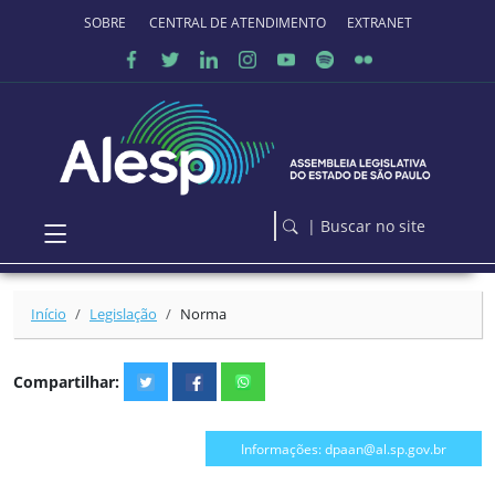
Ir para o conteúdo principal
SOBRE O PORTAL
CENTRAL DE ATENDIMENTO
EXTRANET
| Buscar no site
Início
Legislação
Norma
Compartilhar:
Informações: dpaan@al.sp.gov.br