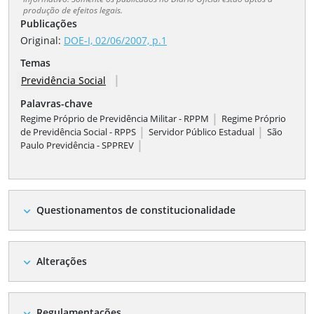
produção de efeitos legais.
Publicações
Original:
DOE-I, 02/06/2007, p.1
Temas
|
Previdência Social
Palavras-chave
|
Regime Próprio de Previdência Militar - RPPM
Regime Próprio
|
|
de Previdência Social - RPPS
Servidor Público Estadual
São
|
Paulo Previdência - SPPREV
Questionamentos de constitucionalidade
expand_more
Alterações
expand_more
Regulamentações
expand_more